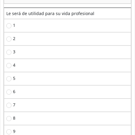
Le será de utilidad para su vida profesional
1
2
3
4
5
6
7
8
9