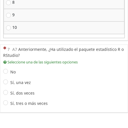
8
9
10
(Esta pregunta es obligatoria)
7
A7
Anteriormente, ¿Ha utilizado el paquete estadístico R o
RStudio?
Seleccione una de las siguientes opciones
No
Sí, una vez
Sí, dos veces
Sí, tres o más veces