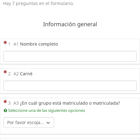
Hay 7 preguntas en el formulario.
Información general
(Esta pregunta es obligatoria)
1
A1
Nombre completo
(Esta pregunta es obligatoria)
2
A2
Carné
(Esta pregunta es obligatoria)
3
A3
¿En cuál grupo está matriculado o matriculada?
Seleccione una de las siguientes opciones