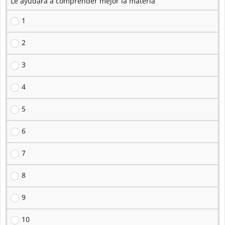
Le ayudará a comprender mejor la materia
1
2
3
4
5
6
7
8
9
10