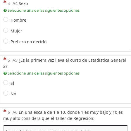
(Esta pregunta es obligatoria)
4
A4
Sexo
Seleccione una de las siguientes opciones
Hombre
Mujer
Prefiero no decirlo
(Esta pregunta es obligatoria)
5
A5
¿Es la primera vez lleva el curso de Estadística General
2?
Seleccione una de las siguientes opciones
SÍ
No
(Esta pregunta es obligatoria)
6
A6
En una escala de 1 a 10, donde 1 es muy bajo y 10 es
muy alto considera que el Taller de Regresión: